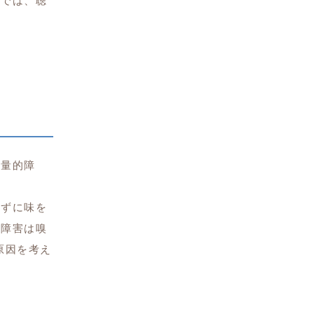
断では、聴
「量的障
きずに味を
覚障害は嗅
原因を考え