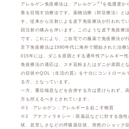
※1
アレルゲン免疫療法は、アレルゲン
を低濃度か
善を目指す治療法です。薬物治療（対症療法）と
す。従来から注射による皮下免疫療法が行われて
回注射の痛みも伴います。このような皮下免疫療
です。これにより、ご自宅での服薬で免疫療法が
舌下免疫療法は1980年代に海外で開始された治療
015年には、ダニを原因とする通年性アレルギー
免疫療法の適応は、スギ花粉またはダニが原因と
の症状やQOL（生活の質）を十分にコントロール
る方、となっています。
一方、重症喘息などを合併する方は受けられず、
方も控えるべきとされています。
※1 アレルゲン：アレルギーを起こす物質
※2 アナフィラキシー：医薬品などに対する急
状、息苦しさなどの呼吸器症状、突然のショック