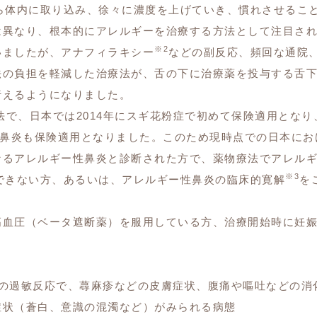
ら体内に取り込み、徐々に濃度を上げていき、慣れさせるこ
は異なり、根本的にアレルギーを治療する方法として注目さ
※2
いましたが、アナフィラキシー
などの副反応、頻回な通院
法の負担を軽減した治療法が、舌の下に治療薬を投与する舌
行えるようになりました。
法で、日本では2014年にスギ花粉症で初めて保険適用となり
性鼻炎も保険適用となりました。このため現時点での日本にお
なるアレルギー性鼻炎と診断された方で、薬物療法でアレル
※3
できない方、あるいは、アレルギー性鼻炎の臨床的寛解
を
高血圧（ベータ遮断薬）を服用している方、治療開始時に妊
性の過敏反応で、蕁麻疹などの皮膚症状、腹痛や嘔吐などの消
症状（蒼白、意識の混濁など）がみられる病態