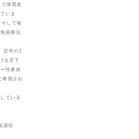
とで体質改
れていま
、そして毎
下免疫療法
、翌年の2
ける舌下
ギー性鼻炎
ご希望され
娠している
化器症