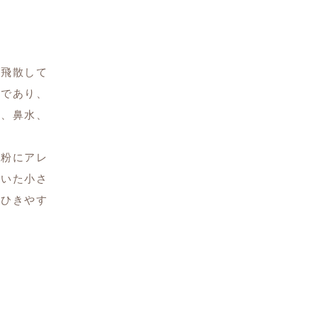
が飛散して
種であり、
み、鼻水、
花粉にアレ
ていた小さ
もひきやす