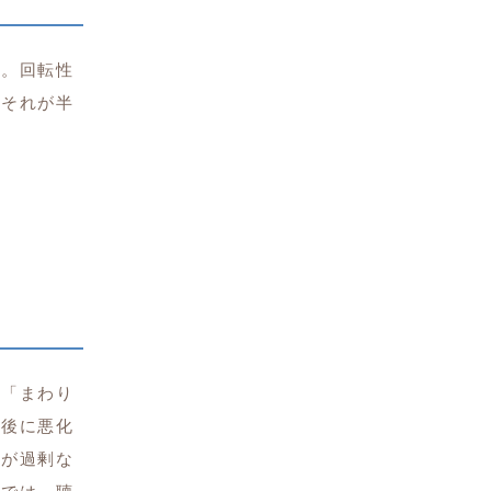
す。回転性
、それが半
」「まわり
前後に悪化
液が過剰な